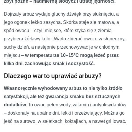
zbyt późne – nadmierną słodycz i utratę jędrności.
Dojrzały arbuz wydaje głuchy dźwięk przy stuknięciu, a
jego ogonek lekko zasycha. Skórka staje się matowa, a
spód owocu – czyli miejsce, które styka się z ziemią –
przybiera żółtawy kolor. Warto zbierać owoce w słoneczny,
suchy dzień, a następnie przechowywać je w chłodnym
miejscu –
w temperaturze 10–15°C mogą leżeć przez
kilka dni, zachowując smak i soczystość.
Dlaczego warto uprawiać arbuzy?
Własnoręcznie wyhodowany arbuz to nie tylko źródło
satysfakcji, ale też gwarancja smaku bez sztucznych
dodatków.
To owoc pełen wody, witamin i antyoksydantów
– doskonały na upalne dni, lekki i orzeźwiający. Można go
jeść na surowo, w sałatkach, koktajlach, a nawet grillować.