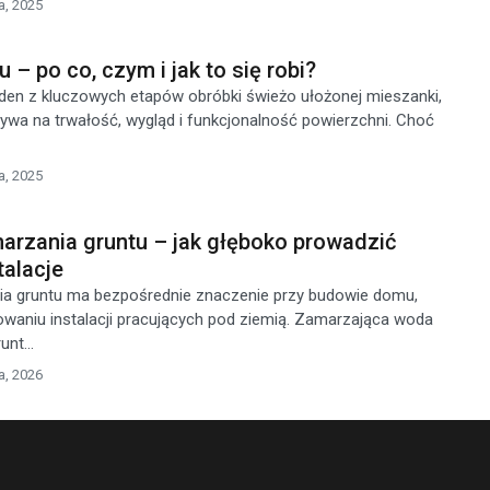
a, 2025
 – po co, czym i jak to się robi?
eden z kluczowych etapów obróbki świeżo ułożonej mieszanki,
ywa na trwałość, wygląd i funkcjonalność powierzchni. Choć
a, 2025
arzania gruntu – jak głęboko prowadzić
talacje
a gruntu ma bezpośrednie znaczenie przy budowie domu,
nowaniu instalacji pracujących pod ziemią. Zamarzająca woda
nt...
a, 2026