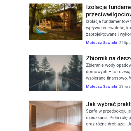
Izolacja fundame
przeciwwilgocio
Izolacja fundamentów 
wpływa na trwałość, k
zaprojektowane i wykon
Mateusz Sawicki
25 lipc
Zbiornik na desz
Zbieranie wody opadowe
domowych – to rozwiąz
wspierane finansowo. 
Mateusz Sawicki
23 wrz
Jak wybrać prak
Szafa w przedpokoju je
mieszkania. Pełni rolę
oraz różne drobiazgi. J