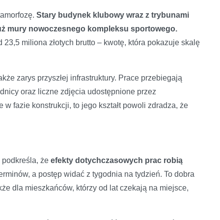
tamorfozę.
Stary budynek klubowy wraz z trybunami
ą już mury nowoczesnego kompleksu sportowego.
3,5 miliona złotych brutto – kwotę, która pokazuje skalę
akże zarys przyszłej infrastruktury. Prace przebiegają
nicy oraz liczne zdjęcia udostępnione przez
w fazie konstrukcji, to jego kształt powoli zdradza, że
 podkreśla, że
efekty dotychczasowych prac robią
erminów, a postęp widać z tygodnia na tydzień. To dobra
kże dla mieszkańców, którzy od lat czekają na miejsce,