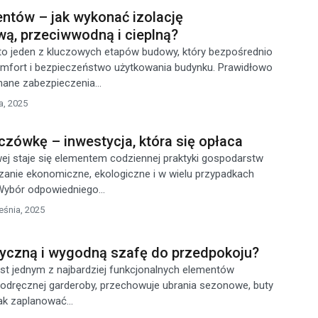
ntów – jak wykonać izolację
wą, przeciwwodną i cieplną?
to jeden z kluczowych etapów budowy, który bezpośrednio
omfort i bezpieczeństwo użytkowania budynku. Prawidłowo
ane zabezpieczenia...
a, 2025
czówkę – inwestycja, która się opłaca
j staje się elementem codziennej praktyki gospodarstw
anie ekonomiczne, ekologiczne i w wielu przypadkach
Wybór odpowiedniego...
eśnia, 2025
tyczną i wygodną szafę do przedpokoju?
st jednym z najbardziej funkcjonalnych elementów
 podręcznej garderoby, przechowuje ubrania sezonowe, buty
ak zaplanować...