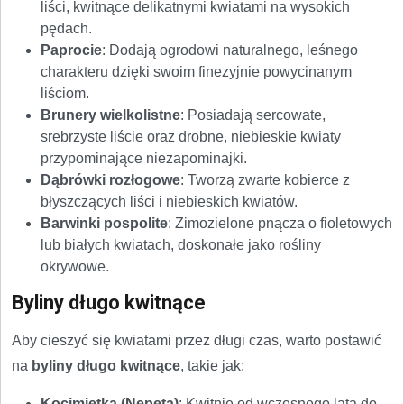
liści, kwitnące delikatnymi kwiatami na wysokich
pędach.
Paprocie
: Dodają ogrodowi naturalnego, leśnego
charakteru dzięki swoim finezyjnie powycinanym
liściom.
Brunery wielkolistne
: Posiadają sercowate,
srebrzyste liście oraz drobne, niebieskie kwiaty
przypominające niezapominajki.
Dąbrówki rozłogowe
: Tworzą zwarte kobierce z
błyszczących liści i niebieskich kwiatów.
Barwinki pospolite
: Zimozielone pnącza o fioletowych
lub białych kwiatach, doskonałe jako rośliny
okrywowe.
Byliny długo kwitnące
Aby cieszyć się kwiatami przez długi czas, warto postawić
na
byliny długo kwitnące
, takie jak:
Kocimiętka (Nepeta)
: Kwitnie od wczesnego lata do