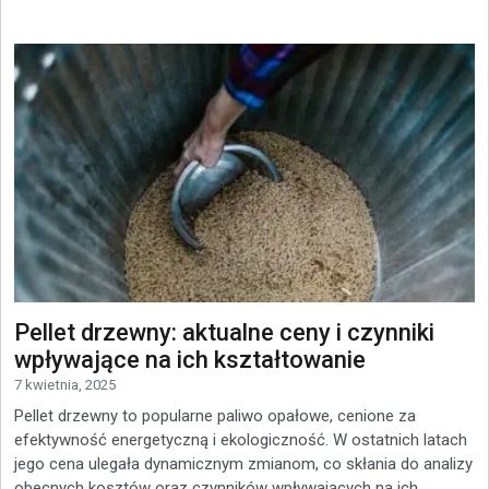
Pellet drzewny: aktualne ceny i czynniki
wpływające na ich kształtowanie
7 kwietnia, 2025
Pellet drzewny to popularne paliwo opałowe, cenione za
efektywność energetyczną i ekologiczność. W ostatnich latach
jego cena ulegała dynamicznym zmianom, co skłania do analizy
obecnych kosztów oraz czynników wpływających na ich...