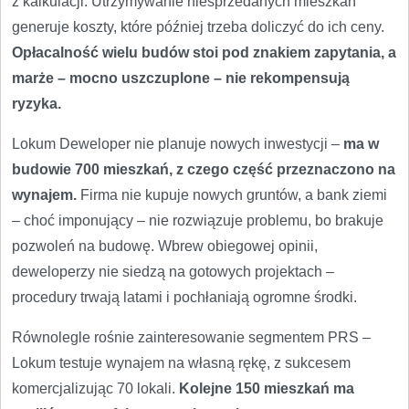
z kalkulacji. Utrzymywanie niesprzedanych mieszkań
generuje koszty, które później trzeba doliczyć do ich ceny.
Opłacalność wielu budów stoi pod znakiem zapytania, a
marże – mocno uszczuplone – nie rekompensują
ryzyka.
Lokum Deweloper nie planuje nowych inwestycji –
ma w
budowie 700 mieszkań, z czego część przeznaczono na
wynajem.
Firma nie kupuje nowych gruntów, a bank ziemi
– choć imponujący – nie rozwiązuje problemu, bo brakuje
pozwoleń na budowę. Wbrew obiegowej opinii,
deweloperzy nie siedzą na gotowych projektach –
procedury trwają latami i pochłaniają ogromne środki.
Równolegle rośnie zainteresowanie segmentem PRS –
Lokum testuje wynajem na własną rękę, z sukcesem
komercjalizując 70 lokali.
Kolejne 150 mieszkań ma