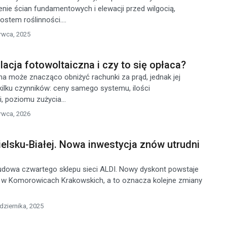
nie ścian fundamentowych i elewacji przed wilgocią,
stem roślinności....
rwca, 2025
alacja fotowoltaiczna i czy to się opłaca?
zna może znacząco obniżyć rachunki za prąd, jednak jej
kilku czynników: ceny samego systemu, ilości
, poziomu zużycia...
rwca, 2026
ielsku-Białej. Nowa inwestycja znów utrudni
budowa czwartego sklepu sieci ALDI. Nowy dyskont powstaje
j w Komorowicach Krakowskich, a to oznacza kolejne zmiany
dziernika, 2025