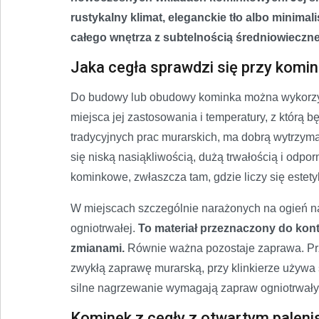
rustykalny klimat, eleganckie tło albo minimali
całego wnętrza z subtelnością średniowieczne
Jaka cegła sprawdzi się przy komi
Do budowy lub obudowy kominka można wykorzyst
miejsca jej zastosowania i temperatury, z którą b
tradycyjnych prac murarskich, ma dobrą wytrzyma
się niską nasiąkliwością, dużą trwałością i odpo
kominkowe, zwłaszcza tam, gdzie liczy się estety
W miejscach szczególnie narażonych na ogień na
ogniotrwałej.
To materiał przeznaczony do kont
zmianami.
Równie ważna pozostaje zaprawa. Pr
zwykłą zaprawę murarską, przy klinkierze używa
silne nagrzewanie wymagają zapraw ogniotrwał
Kominek z cegły z otwartym paleni