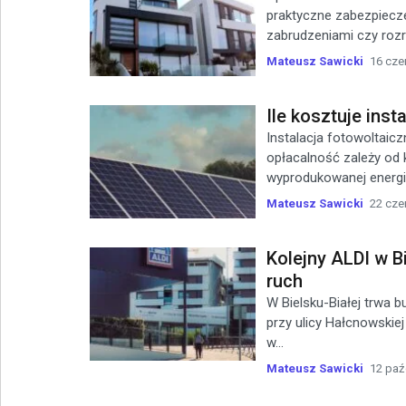
praktyczne zabezpiecze
zabrudzeniami czy rozro
Mateusz Sawicki
16 cze
Ile kosztuje inst
Instalacja fotowoltaic
opłacalność zależy od 
wyprodukowanej energii
Mateusz Sawicki
22 cze
Kolejny ALDI w B
ruch
W Bielsku-Białej trwa 
przy ulicy Hałcnowskie
w...
Mateusz Sawicki
12 paź