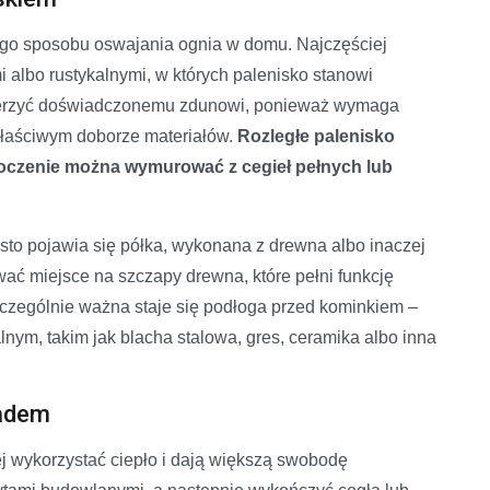
ego sposobu oswajania ognia w domu. Najczęściej
 albo rustykalnymi, w których palenisko stanowi
owierzyć doświadczonemu zdunowi, ponieważ wymaga
 właściwym doborze materiałów.
Rozległe palenisko
otoczenie można wymurować z cegieł pełnych lub
sto pojawia się półka, wykonana z drewna albo inaczej
ć miejsce na szczapy drewna, które pełni funkcję
zczególnie ważna staje się podłoga przed kominkiem –
ym, takim jak blacha stalowa, gres, ceramika albo inna
ładem
 wykorzystać ciepło i dają większą swobodę