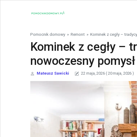
Skip to content
Pomocnik domowy
»
Remont
»
Kominek z cegły – tradyc
Kominek z cegły – tr
nowoczesny pomysł 
Mateusz Sawicki
22 maja, 2026
( 20 maja, 2026 )