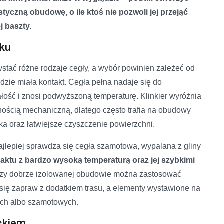
styczną obudowę, o ile ktoś nie pozwoli jej przejąć
j baszty.
nku
ać różne rodzaje cegły, a wybór powinien zależeć od
ędzie miała kontakt. Cegła pełna nadaje się do
łość i znosi podwyższoną temperaturę. Klinkier wyróżnia
rnością mechaniczną, dlatego często trafia na obudowy
ka oraz łatwiejsze czyszczenie powierzchni.
jlepiej sprawdza się cegła szamotowa, wypalana z gliny
aktu z bardzo wysoką temperaturą oraz jej szybkimi
zy dobrze izolowanej obudowie można zastosować
 się zapraw z dodatkiem trasu, a elementy wystawione na
ych albo szamotowych.
skiem