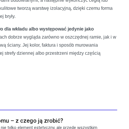
tami budowlanymi, a następnie wykończyć cegłą lub
ulitowe tworzą warstwę izolacyjną, dzięki czemu forma
j bryły.
o dla wkładu albo występować jedynie jako
h dobrze wygląda zarówno w oszczędnej ramie, jak i w
ą ściany. Jej kolor, faktura i sposób murowania
 strefy dziennej albo przestrzeni między częścią
mu – z czego ją zrobić?
ie tylko element estetyczny, ale przede wszystkim