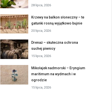
28 lipca, 2026
Krzewy na balkon słoneczny – te
gatunki rosną wyjątkowo bujnie
20 lipca, 2026
Drenaż – skuteczna ochrona
suchej piwnicy
15 lipca, 2026
Mikołajek nadmorski – Eryngium
maritimum na wydmach i w
ogrodzie
15 lipca, 2026