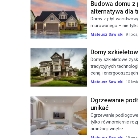
Budowa domu z 
alternatywa dla 
Domy z płyt warstwowyc
murowanego – nie tylko 
Mateusz Sawicki
9 lipca
Domy szkieletowe
Domy szkieletowe zysku
tradycyjnych technologi
ceną i energooszczędnoś
Mateusz Sawicki
10 kwi
Ogrzewanie podł
unikać
Ogrzewanie podłogowe 
tylko równomiernie ro
aranżacji wnętrz....
Mateusz Sawicki
15 wrz