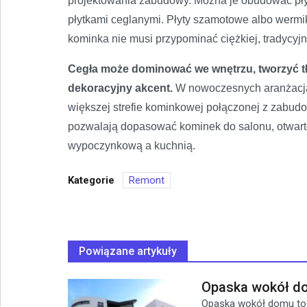
projektowania zabudowy. Można je obudować pły
płytkami ceglanymi. Płyty szamotowe albo wermik
kominka nie musi przypominać ciężkiej, tradycyjne
Cegła może dominować we wnętrzu, tworzyć tł
dekoracyjny akcent.
W nowoczesnych aranżacjac
większej strefie kominkowej połączonej z zabudow
pozwalają dopasować kominek do salonu, otwartej
wypoczynkową a kuchnią.
Kategorie
Remont
Powiązane artykuły
Opaska wokół do
Opaska wokół domu to n