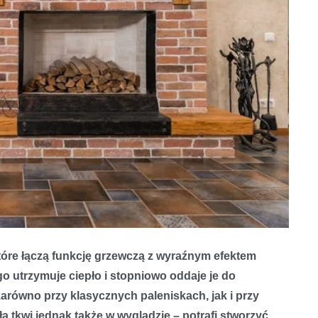
które łączą funkcję grzewczą z wyraźnym efektem
o utrzymuje ciepło i stopniowo oddaje je do
arówno przy klasycznych paleniskach, jak i przy
tkwi jednak także w wyglądzie – potrafi stworzyć