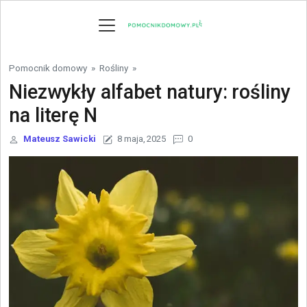
Skip to content
Pomocnik domowy
»
Rośliny
»
Niezwykły alfabet natury: rośliny
na literę N
Mateusz Sawicki
8 maja, 2025
0