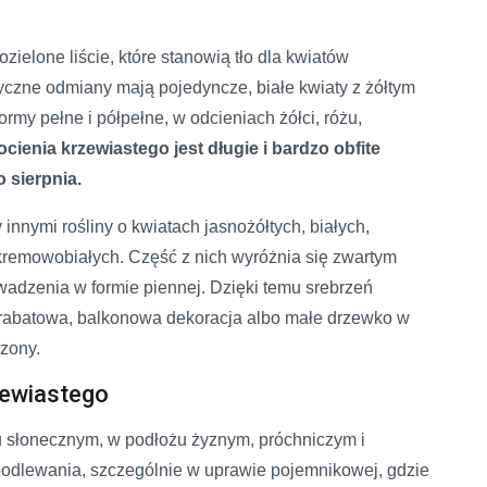
ielone liście, które stanowią tło dla kwiatów
yczne odmiany mają pojedyncze, białe kwiaty z żółtym
rmy pełne i półpełne, w odcieniach żółci, różu,
ocienia krzewiastego jest długie i bardzo obfite
 sierpnia.
nnymi rośliny o kwiatach jasnożółtych, białych,
remowobiałych. Część z nich wyróżnia się zwartym
rowadzenia w formie piennej. Dzięki temu srebrzeń
 rabatowa, balkonowa dekoracja albo małe drzewko w
dzony.
zewiastego
ku słonecznym, w podłożu żyznym, próchniczym i
dlewania, szczególnie w uprawie pojemnikowej, gdzie