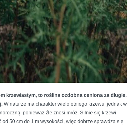
em krzewiastym, to roślina ozdobna ceniona za długie,
j.
W naturze ma charakter wieloletniego krzewu, jednak w
dnoroczną, ponieważ źle znosi mróz. Silnie się krzewi,
ać od 50 cm do 1 m wysokości, więc dobrze sprawdza się