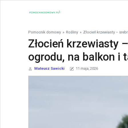
Skip to content
Pomocnik domowy
»
Rośliny
»
Złocień krzewiasty – srebr
Złocień krzewiasty 
ogrodu, na balkon i 
Mateusz Sawicki
11 maja, 2026