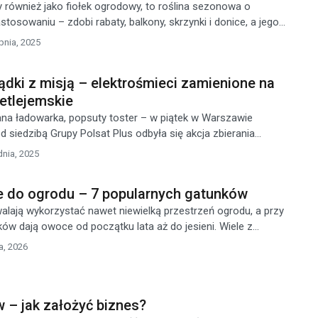
 również jako fiołek ogrodowy, to roślina sezonowa o
osowaniu – zdobi rabaty, balkony, skrzynki i donice, a jego...
pnia, 2025
dki z misją – elektrośmieci zamienione na
etlejemskie
ana ładowarka, popsuty toster – w piątek w Warszawie
d siedzibą Grupy Polsat Plus odbyła się akcja zbierania...
dnia, 2025
do ogrodu – 7 popularnych gatunków
ają wykorzystać nawet niewielką przestrzeń ogrodu, a przy
w dają owoce od początku lata aż do jesieni. Wiele z...
a, 2026
 – jak założyć biznes?