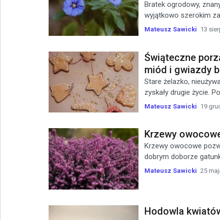
Bratek ogrodowy, znany
wyjątkowo szerokim zast
Mateusz Sawicki
13 sier
Świąteczne porzą
miód i gwiazdy b
Stare żelazko, nieużyw
zyskały drugie życie. Po
Mateusz Sawicki
19 gru
Krzewy owocowe 
Krzewy owocowe pozwal
dobrym doborze gatunkó
Mateusz Sawicki
25 maj
Hodowla kwiatów