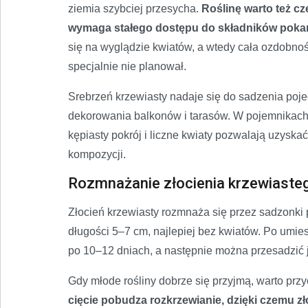
ziemia szybciej przesycha.
Roślinę warto też c
wymaga stałego dostępu do składników pok
się na wyglądzie kwiatów, a wtedy cała ozdobnoś
specjalnie nie planował.
Srebrzeń krzewiasty nadaje się do sadzenia poj
dekorowania balkonów i tarasów. W pojemnikach 
kępiasty pokrój i liczne kwiaty pozwalają uzysk
kompozycji.
Rozmnażanie złocienia krzewiaste
Złocień krzewiasty rozmnaża się przez sadzonki 
długości 5–7 cm, najlepiej bez kwiatów. Po umie
po 10–12 dniach, a następnie można przesadzić j
Gdy młode rośliny dobrze się przyjmą, warto prz
cięcie pobudza rozkrzewianie, dzięki czemu zł