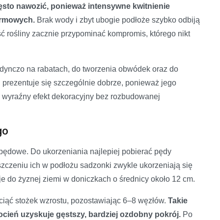
zęsto nawozić, ponieważ intensywne kwitnienie
armowych.
Brak wody i zbyt ubogie podłoże szybko odbiją
ć rośliny zacznie przypominać kompromis, którego nikt
edynczo na rabatach, do tworzenia obwódek oraz do
prezentuje się szczególnie dobrze, ponieważ jego
ać wyraźny efekt dekoracyjny bez rozbudowanej
go
pędowe. Do ukorzeniania najlepiej pobierać pędy
szczeniu ich w podłożu sadzonki zwykle ukorzeniają się
e do żyznej ziemi w doniczkach o średnicy około 12 cm.
yciąć stożek wzrostu, pozostawiając 6–8 węzłów.
Takie
ocień uzyskuje gęstszy, bardziej ozdobny pokrój.
Po