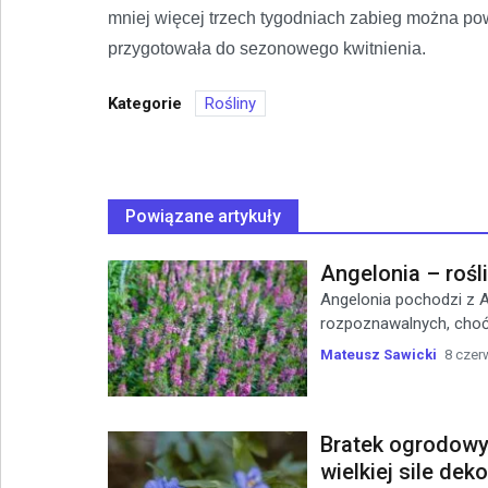
mniej więcej trzech tygodniach zabieg można powt
przygotowała do sezonowego kwitnienia.
Kategorie
Rośliny
Powiązane artykuły
Angelonia – rośl
Angelonia pochodzi z A
rozpoznawalnych, choć 
Mateusz Sawicki
8 czer
Bratek ogrodowy
wielkiej sile dek