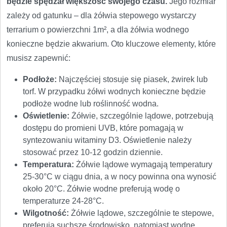
będzie spędzał większość swojego czasu.
Jego rozmiar
zależy od gatunku – dla żółwia stepowego wystarczy
terrarium o powierzchni 1m², a dla żółwia wodnego
konieczne będzie akwarium. Oto kluczowe elementy, które
musisz zapewnić:
Podłoże:
Najczęściej stosuje się piasek, żwirek lub
torf. W przypadku żółwi wodnych konieczne będzie
podłoże wodne lub roślinność wodna.
Oświetlenie:
Żółwie, szczególnie lądowe, potrzebują
dostępu do promieni UVB, które pomagają w
syntezowaniu witaminy D3. Oświetlenie należy
stosować przez 10-12 godzin dziennie.
Temperatura:
Żółwie lądowe wymagają temperatury
25-30°C w ciągu dnia, a w nocy powinna ona wynosić
około 20°C. Żółwie wodne preferują wodę o
temperaturze 24-28°C.
Wilgotność:
Żółwie lądowe, szczególnie te stepowe,
preferują suchsze środowisko, natomiast wodne