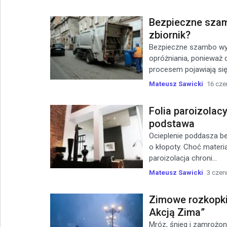
Bezpieczne szam
zbiornik?
Bezpieczne szambo wyma
opróżniania, ponieważ
procesem pojawiają się.
Mateusz Sawicki
16 cze
Folia paroizolac
podstawa
Ocieplenie poddasza bez
o kłopoty. Choć materia
paroizolacja chroni...
Mateusz Sawicki
3 czer
Zimowe rozkopki
Akcją Zima”
Mróz, śnieg i zamrożon