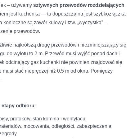
enek – używamy
sztywnych przewodów rozdzielających
.
iem jest kuchenka — tu dopuszczalna jest szybkozłączka
a konieczne są zawór kulowy i tzw. „wyczystka” –
zczenie przewodów.
iwie najkrótszą drogę przewodów i niezmniejszający się
gu do wylotu to 2 m. Przewód musi wyjść ponad dach i
rek odcinający gaz kuchenki nie powinien znajdować się
e musi stać nieprędzej niż 0,5 m od okna. Pomiędzy
.
y etapy odbioru
:
sy, protokoły, stan komina i wentylacji.
 materiałów, mocowania, odległości, zabezpieczenia
zegrody.