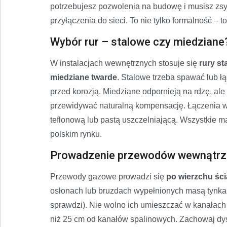
potrzebujesz pozwolenia na budowę i musisz zs
przyłączenia do sieci. To nie tylko formalność 
Wybór rur – stalowe czy miedziane
W instalacjach wewnętrznych stosuje się
rury st
miedziane twarde
. Stalowe trzeba spawać lub ł
przed korozją. Miedziane odpornieją na rdzę, ale
przewidywać naturalną kompensację. Łączenia 
teflonową lub pastą uszczelniającą. Wszystkie m
polskim rynku.
Prowadzenie przewodów wewnątrz
Przewody gazowe prowadzi się
po wierzchu śc
osłonach lub bruzdach wypełnionych masą tynkars
sprawdzi). Nie wolno ich umieszczać w kanałach
niż 25 cm od kanałów spalinowych. Zachowaj dysta