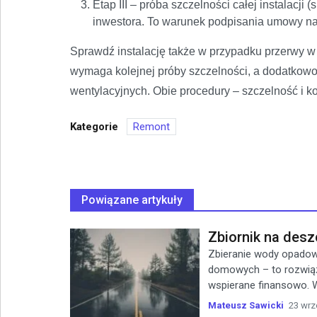
Etap III – próba szczelności całej instalac
inwestora. To warunek podpisania umowy n
Sprawdź instalację także w przypadku przerwy w 
wymaga kolejnej próby szczelności, a dodatkowo
wentylacyjnych. Obie procedury – szczelność i ko
Kategorie
Remont
Powiązane artykuły
Zbiornik na desz
Zbieranie wody opadowe
domowych – to rozwiąz
wspierane finansowo. 
Mateusz Sawicki
23 wrz