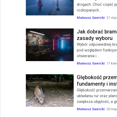
drogach. Choć część p
rozkopanych...
Mateusz Sawicki
21 sty
Jak dobrać bram
zasady wyboru
Wybór odpowiedniej br
pod względem funkcjon
otwierania i...
Mateusz Sawicki
11 kwi
Głębokość przem
fundamenty i ins
Głębokość przemarzani
układaniu rur oraz pla
zwiększa objętość, a gru
Mateusz Sawicki
20 maj