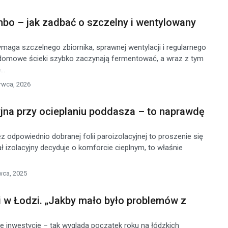
bo – jak zadbać o szczelny i wentylowany
ga szczelnego zbiornika, sprawnej wentylacji i regularnego
 domowe ścieki szybko zaczynają fermentować, a wraz z tym
..
rwca, 2026
yjna przy ocieplaniu poddasza – to naprawdę
 odpowiednio dobranej folii paroizolacyjnej to proszenie się
ł izolacyjny decyduje o komforcie cieplnym, to właśnie
wca, 2025
 w Łodzi. „Jakby mało było problemów z
e inwestycje – tak wygląda początek roku na łódzkich