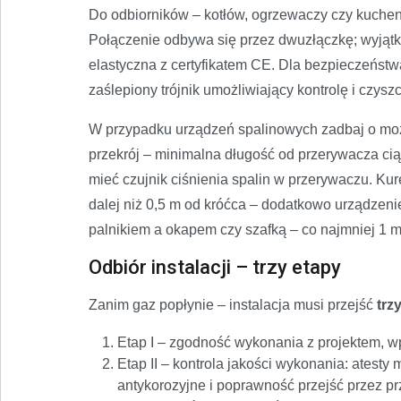
Do odbiorników – kotłów, ogrzewaczy czy kuch
Połączenie odbywa się przez dwuzłączkę; wyjątk
elastyczna z certyfikatem CE. Dla bezpieczeństw
zaślepiony trójnik umożliwiający kontrolę i czys
W przypadku urządzeń spalinowych zadbaj o możl
przekrój – minimalna długość od przerywacza cią
mieć czujnik ciśnienia spalin w przerywaczu. Ku
dalej niż 0,5 m od króćca – dodatkowo urządzeni
palnikiem a okapem czy szafką – co najmniej 1 m
Odbiór instalacji – trzy etapy
Zanim gaz popłynie – instalacja musi przejść
trz
Etap I – zgodność wykonania z projektem, wpi
Etap II – kontrola jakości wykonania: atesty
antykorozyjne i poprawność przejść przez pr