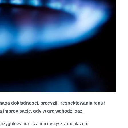
maga dokładności, precyzji i respektowania reguł
 improvisację, gdy w grę wchodzi gaz.
przygotowania – zanim ruszysz z montażem,