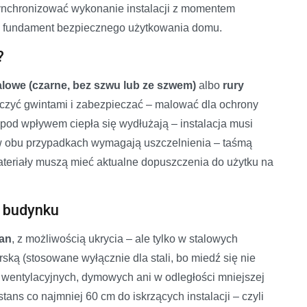
ynchronizować wykonanie instalacji z momentem
– to fundament bezpiecznego użytkowania domu.
?
alowe (czarne, bez szwu lub ze szwem)
albo
rury
ączyć gwintami i zabezpieczać – malować dla ochrony
 pod wpływem ciepła się wydłużają – instalacja musi
w obu przypadkach wymagają uszczelnienia – taśmą
ateriały muszą mieć aktualne dopuszczenia do użytku na
 budynku
ian
, z możliwością ukrycia – ale tylko w stalowych
ką (stosowane wyłącznie dla stali, bo miedź się nie
 wentylacyjnych, dymowych ani w odległości mniejszej
ns co najmniej 60 cm do iskrzących instalacji – czyli